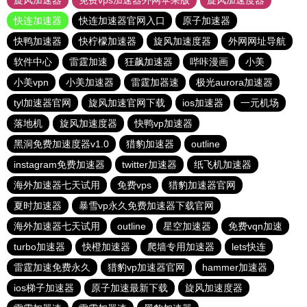
旋风加速器
免费vps加速器外网苹果版
旋风加速度器
快连加速器
快连加速器官网入口
原子加速器
快鸭加速器
快柠檬加速器
旋风加速度器
外网网址导航
软件中心
雷霆加速
狂飙加速器
哔咔漫画
小美
小美vpn
小美加速器
雷霆加器速
极光aurora加速器
tyl加速器官网
旋风加速官网下载
ios加速器
一元机场
落地机
旋风加速度器
快鸭vp加速器
黑洞免费加速度器v1.0
猎豹加速器
outline
instagram免费加速器
twitter加速器
纸飞机加速器
海外加速器七天试用
免费vps
猎豹加速器官网
夏时加速器
暴雪vp永久免费加速器下载官网
海外加速器七天试用
outline
星空加速器
免费vqn加速
turbo加速器
快橙加速器
爬墙专用加速器
lets快连
雷霆加速免费永久
猎豹vp加速器官网
hammer加速器
ios梯子加速器
原子加速最新下载
旋风加速度器