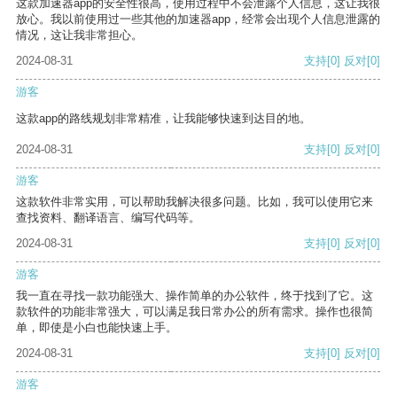
这款加速器app的安全性很高，使用过程中不会泄露个人信息，这让我很
放心。我以前使用过一些其他的加速器app，经常会出现个人信息泄露的
情况，这让我非常担心。
2024-08-31
支持
[0]
反对
[0]
游客
这款app的路线规划非常精准，让我能够快速到达目的地。
2024-08-31
支持
[0]
反对
[0]
游客
这款软件非常实用，可以帮助我解决很多问题。比如，我可以使用它来
查找资料、翻译语言、编写代码等。
2024-08-31
支持
[0]
反对
[0]
游客
我一直在寻找一款功能强大、操作简单的办公软件，终于找到了它。这
款软件的功能非常强大，可以满足我日常办公的所有需求。操作也很简
单，即使是小白也能快速上手。
2024-08-31
支持
[0]
反对
[0]
游客