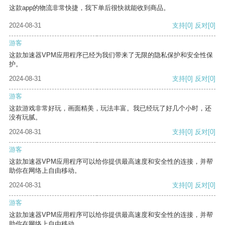
这款app的物流非常快捷，我下单后很快就能收到商品。
2024-08-31
支持
[0]
反对
[0]
游客
这款加速器VPM应用程序已经为我们带来了无限的隐私保护和安全性保
护。
2024-08-31
支持
[0]
反对
[0]
游客
这款游戏非常好玩，画面精美，玩法丰富。我已经玩了好几个小时，还
没有玩腻。
2024-08-31
支持
[0]
反对
[0]
游客
这款加速器VPM应用程序可以给你提供最高速度和安全性的连接，并帮
助你在网络上自由移动。
2024-08-31
支持
[0]
反对
[0]
游客
这款加速器VPM应用程序可以给你提供最高速度和安全性的连接，并帮
助你在网络上自由移动。