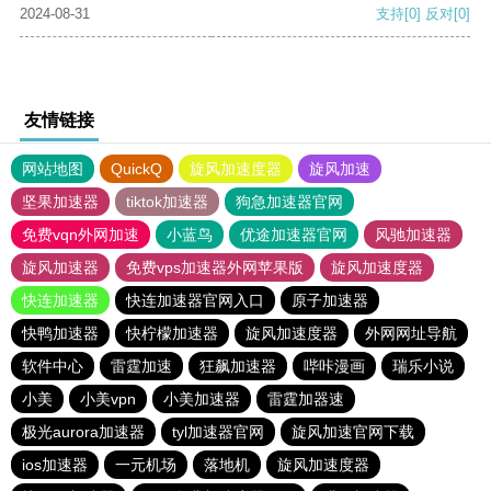
2024-08-31
支持
[0]
反对
[0]
友情链接
网站地图
QuickQ
旋风加速度器
旋风加速
坚果加速器
tiktok加速器
狗急加速器官网
免费vqn外网加速
小蓝鸟
优途加速器官网
风驰加速器
旋风加速器
免费vps加速器外网苹果版
旋风加速度器
快连加速器
快连加速器官网入口
原子加速器
快鸭加速器
快柠檬加速器
旋风加速度器
外网网址导航
软件中心
雷霆加速
狂飙加速器
哔咔漫画
瑞乐小说
小美
小美vpn
小美加速器
雷霆加器速
极光aurora加速器
tyl加速器官网
旋风加速官网下载
ios加速器
一元机场
落地机
旋风加速度器