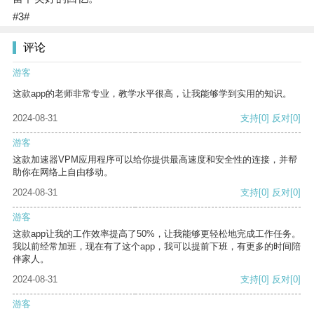
#3#
评论
游客
这款app的老师非常专业，教学水平很高，让我能够学到实用的知识。
2024-08-31
支持
[0]
反对
[0]
游客
这款加速器VPM应用程序可以给你提供最高速度和安全性的连接，并帮
助你在网络上自由移动。
2024-08-31
支持
[0]
反对
[0]
游客
这款app让我的工作效率提高了50%，让我能够更轻松地完成工作任务。
我以前经常加班，现在有了这个app，我可以提前下班，有更多的时间陪
伴家人。
2024-08-31
支持
[0]
反对
[0]
游客