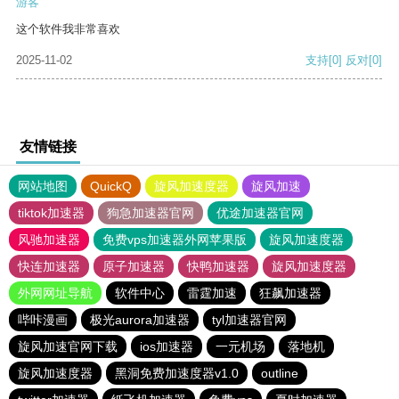
游客
这个软件我非常喜欢
2025-11-02
支持
[0]
反对
[0]
友情链接
网站地图
QuickQ
旋风加速度器
旋风加速
tiktok加速器
狗急加速器官网
优途加速器官网
风驰加速器
免费vps加速器外网苹果版
旋风加速度器
快连加速器
原子加速器
快鸭加速器
旋风加速度器
外网网址导航
软件中心
雷霆加速
狂飙加速器
哔咔漫画
极光aurora加速器
tyl加速器官网
旋风加速官网下载
ios加速器
一元机场
落地机
旋风加速度器
黑洞免费加速度器v1.0
outline