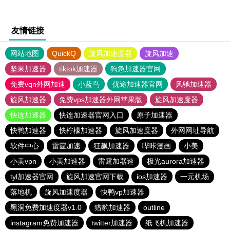
友情链接
网站地图
QuickQ
旋风加速度器
旋风加速
坚果加速器
tiktok加速器
狗急加速器官网
免费vqn外网加速
小蓝鸟
优途加速器官网
风驰加速器
旋风加速器
免费vps加速器外网苹果版
旋风加速度器
快连加速器
快连加速器官网入口
原子加速器
快鸭加速器
快柠檬加速器
旋风加速度器
外网网址导航
软件中心
雷霆加速
狂飙加速器
哔咔漫画
小美
小美vpn
小美加速器
雷霆加器速
极光aurora加速器
tyl加速器官网
旋风加速官网下载
ios加速器
一元机场
落地机
旋风加速度器
快鸭vp加速器
黑洞免费加速度器v1.0
猎豹加速器
outline
instagram免费加速器
twitter加速器
纸飞机加速器