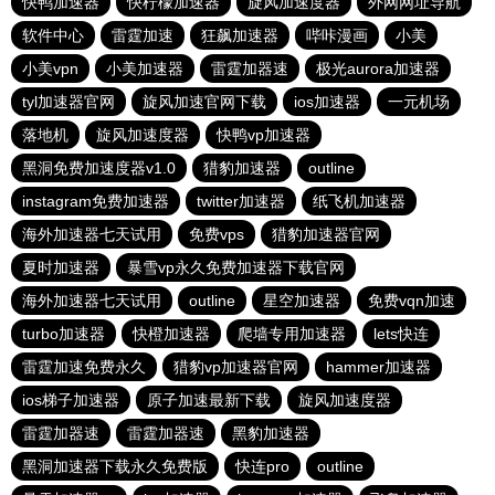
快鸭加速器
快柠檬加速器
旋风加速度器
外网网址导航
软件中心
雷霆加速
狂飙加速器
哔咔漫画
小美
小美vpn
小美加速器
雷霆加器速
极光aurora加速器
tyl加速器官网
旋风加速官网下载
ios加速器
一元机场
落地机
旋风加速度器
快鸭vp加速器
黑洞免费加速度器v1.0
猎豹加速器
outline
instagram免费加速器
twitter加速器
纸飞机加速器
海外加速器七天试用
免费vps
猎豹加速器官网
夏时加速器
暴雪vp永久免费加速器下载官网
海外加速器七天试用
outline
星空加速器
免费vqn加速
turbo加速器
快橙加速器
爬墙专用加速器
lets快连
雷霆加速免费永久
猎豹vp加速器官网
hammer加速器
ios梯子加速器
原子加速最新下载
旋风加速度器
雷霆加器速
雷霆加器速
黑豹加速器
黑洞加速器下载永久免费版
快连pro
outline